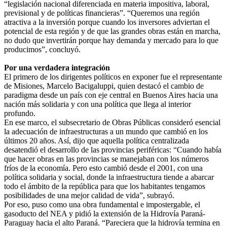
“legislación nacional diferenciada en materia impositiva, laboral,
previsional y de políticas financieras”. “Queremos una región
atractiva a la inversión porque cuando los inversores adviertan el
potencial de esta región y de que las grandes obras están en marcha,
no dudo que invertirán porque hay demanda y mercado para lo que
producimos”, concluyó.
Por una verdadera integración
El primero de los dirigentes políticos en exponer fue el representante
de Misiones, Marcelo Bacigaluppi, quien destacó el cambio de
paradigma desde un país con eje central en Buenos Aires hacia una
nación más solidaria y con una política que llega al interior
profundo.
En ese marco, el subsecretario de Obras Públicas consideró esencial
la adecuación de infraestructuras a un mundo que cambió en los
últimos 20 años. Así, dijo que aquella política centralizada
desatendió el desarrollo de las provincias periféricas: “Cuando había
que hacer obras en las provincias se manejaban con los números
fríos de la economía. Pero esto cambió desde el 2001, con una
política solidaria y social, donde la infraestructura tiende a abarcar
todo el ámbito de la república para que los habitantes tengamos
posibilidades de una mejor calidad de vida”, subrayó.
Por eso, puso como una obra fundamental e impostergable, el
gasoducto del NEA y pidió la extensión de la Hidrovía Paraná-
Paraguay hacia el alto Paraná. “Pareciera que la hidrovía termina en