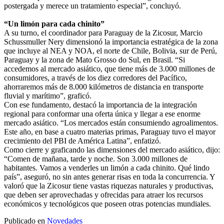
postergada y merece un tratamiento especial”, concluyó.
“Un limón para cada chinito”
A su turno, el coordinador para Paraguay de la Zicosur, Marcio
Schussmuller Nery dimensionó la importancia estratégica de la zona
que incluye al NEA y NOA, el norte de Chile, Bolivia, sur de Perú,
Paraguay y la zona de Mato Grosso do Sul, en Brasil. “Si
accedemos al mercado asiático, que tiene más de 3.000 millones de
consumidores, a través de los diez corredores del Pacífico,
ahorraremos más de 8.000 kilómetros de distancia en transporte
fluvial y marítimo”, graficó.
Con ese fundamento, destacó la importancia de la integración
regional para conformar una oferta única y llegar a ese enorme
mercado asiático. “Los mercados están consumiendo agroalimentos.
Este año, en base a cuatro materias primas, Paraguay tuvo el mayor
crecimiento del PBI de América Latina”, enfatizó.
Como cierre y graficando las dimensiones del mercado asiático, dijo:
“Comen de mañana, tarde y noche. Son 3.000 millones de
habitantes. Vamos a venderles un limón a cada chinito. Qué lindo
país”, aseguró, no sin antes generar risas en toda la concurrencia. Y
valoró que la Zicosur tiene vastas riquezas naturales y productivas,
que deben ser aprovechadas y ofrecidas para atraer los recursos
económicos y tecnológicos que poseen otras potencias mundiales.
Publicado en
Novedades