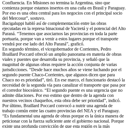
Confluencia. En Misiones no termina la Argentina, sino que
comienza porque estamos insertos en una cuña en Brasil y Paraguay.
Por eso es una obra central para los negocios con el principal socio
del Mercosur”, sostuvo.
Bacigaluppi habló así de complementación entre las obras
ejecutadas en la represa binacional de Yaciretá y el potencial del Alto
Paraná. “Tenemos que asociarnos las provincias en toda la parte
portuaria, porque van a venir a estos lugares porque el transporte
vendrá por ese lado del Alto Paraná”, graficó.
En segundo término, el vicegobernador de Corrientes, Pedro
Braillard Poccard ofreció un amplio panorama en materia de obras
viales y puentes que desarrolla su provincia, y señaló que la
magnitud de algunas obras requiere la acción conjunta de varias
jurisdicciones. “Desde hace muchos años se viene luchando por el
segundo puente Chaco-Corrientes, que algunos dicen que para
Chaco no es prioridad”, tiró. En ese marco, el funcionario destacó la
necesidad de la segunda vía para canalizar el transporte que pasa por
el corredor bioceánico. “El segundo puente es una urgencia que no
admite dilaciones. Por eso estimo que dentro de la agenda con
nuestros vecinos chaqueños, esta obra debe ser prioridad”, indicó.
Por último, Braillard Poccard convocó a nutrir una agenda de
trabajo común entre las cuatro provincias del NEA y el Paraguay.
“Es fundamental una agenda de obras porque es la única manera de
peticionar con la fuerza suficiente ante el gobierno nacional. Porque
existe una profunda convicción de que esta región es la más